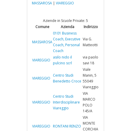
MASSAROSA
|
VIAREGGIO
Aziende in Scuole Private: 5
Comune
Azienda
Indirizzo
0101 Business
Coach, Executive
Via G.
MASSAROSA
Coach, Personal
Matteotti
Coach
asilo nido il
via paolo
VIAREGGIO
pulcino scrl
savi 18
Viale
Centro Studi
Manin, 5
VIAREGGIO
Benedetto Croce
55049
Viareggio
VIA
Centro Studi
MARCO
VIAREGGIO
Interdisciplinare
POLO
Viareggio
145/A
VIA
MONTE
VIAREGGIO
RONTANI RENZO
CORCHIA