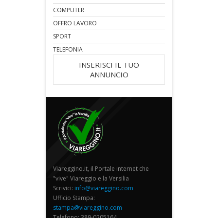
COMPUTER
OFFRO LAVORO
SPORT
TELEFONIA
INSERISCI IL TUO
ANNUNCIO
Viareggino.it, il Portale internet che
"vive" Viareggio e la Versilia
Scrivici:
info@viareggino.com
Ufficio Stampa:
stampa@viareggino.com
Telefono: 389-0205164