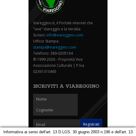
Viareggino.it, il Portale internet che
"vive" Viareggio e la Versilia
Scrivici:
info@viareggino.com
Ufficio Stampa:
stampa@viareggino.com
Telefono: 389-0205164
© 1999-2026 - Proprietà Viva
Associazione Culturale | P.Iva
02361310465
ISCRIVITI A VIAREGGINO
Informativa ai sensi dell'art. 13 D.LGS. 30 giugno 2003 n.196 e dell'art. 13