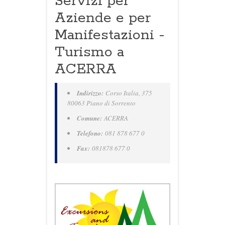
Servizi per
Aziende e per
Manifestazioni -
Turismo a
ACERRA
Indirizzo:
Corso Italia, 375
80063 Piano di Sorrento
Comune:
ACERRA
Telefono:
081 878 677 0
Fax:
081878 677 0