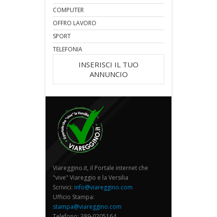
COMPUTER
OFFRO LAVORO
SPORT
TELEFONIA
INSERISCI IL TUO
ANNUNCIO
Viareggino.it, il Portale internet che
"vive" Viareggio e la Versilia
Scrivici:
info@viareggino.com
Ufficio Stampa:
stampa@viareggino.com
Telefono: 389-0205164