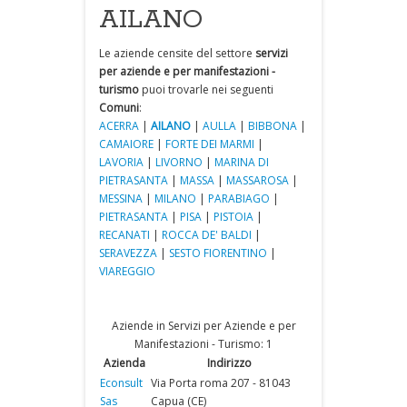
AILANO
Le aziende censite del settore
servizi
per aziende e per manifestazioni -
turismo
puoi trovarle nei seguenti
Comuni
:
ACERRA
|
AILANO
|
AULLA
|
BIBBONA
|
CAMAIORE
|
FORTE DEI MARMI
|
LAVORIA
|
LIVORNO
|
MARINA DI
PIETRASANTA
|
MASSA
|
MASSAROSA
|
MESSINA
|
MILANO
|
PARABIAGO
|
PIETRASANTA
|
PISA
|
PISTOIA
|
RECANATI
|
ROCCA DE' BALDI
|
SERAVEZZA
|
SESTO FIORENTINO
|
VIAREGGIO
Aziende in Servizi per Aziende e per
Manifestazioni - Turismo: 1
Azienda
Indirizzo
Econsult
Via Porta roma 207 - 81043
Sas
Capua (CE)