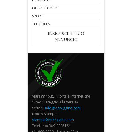
COMPUTER
OFFRO LAVORO
SPORT
TELEFONIA
INSERISCI IL TUO
ANNUNCIO
Viareggino.it, il Portale internet che
"vive" Viareggio e la Versilia
Scrivici:
info@viareggino.com
Ufficio Stampa:
stampa@viareggino.com
Telefono: 389-0205164
© 1999-2026 - Proprietà Viva