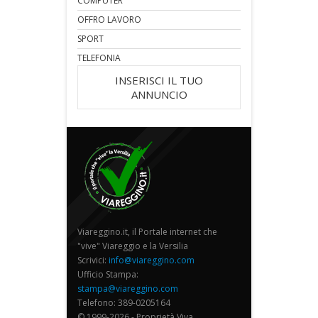
COMPUTER
OFFRO LAVORO
SPORT
TELEFONIA
INSERISCI IL TUO
ANNUNCIO
Viareggino.it, il Portale internet che
"vive" Viareggio e la Versilia
Scrivici:
info@viareggino.com
Ufficio Stampa:
stampa@viareggino.com
Telefono: 389-0205164
© 1999-2026 - Proprietà Viva