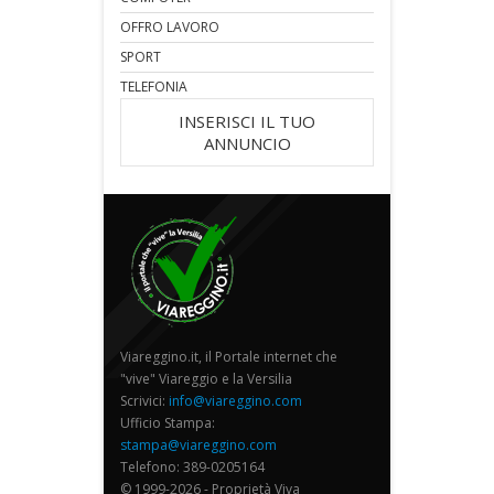
OFFRO LAVORO
SPORT
TELEFONIA
INSERISCI IL TUO
ANNUNCIO
Viareggino.it, il Portale internet che
"vive" Viareggio e la Versilia
Scrivici:
info@viareggino.com
Ufficio Stampa:
stampa@viareggino.com
Telefono: 389-0205164
© 1999-2026 - Proprietà Viva