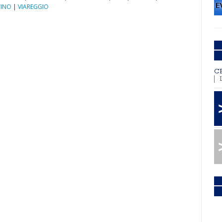
TINO
|
VIAREGGIO
C