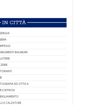
IN CITTÀ
BERGHI
NEMA
MPEGGI
ABILIMENTI BALNEARI
LATERIE
ZZERIE
STORANTI
B
TOGRAFIA ED OTTICA
R E RITROVI
BIGLIAMENTO
LLI E CALZATURE