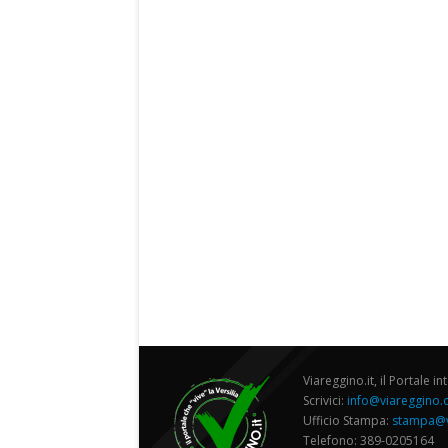
Viareggino.it, il Portale in
Scrivici:
info@viareggino
Ufficio Stampa:
stampa@v
Telefono: 389-0205164