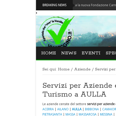
Carnevale - Nominata la nuova Fondazione Carnevale di V
BREAKING NEWS
HOME
NEWS
EVENTI
SPE
Sei qui:
Home
/
Aziende
/
Servizi pe
Servizi per Aziende 
Turismo a AULLA
Le aziende censite del settore
servizi per aziende 
ACERRA
|
AILANO
|
AULLA
|
BIBBONA
|
CAMAIOR
PIETRASANTA
|
MASSA
|
MASSAROSA
|
MESSINA
|