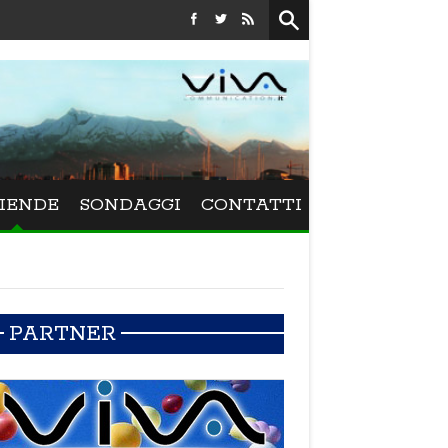
Festival La Versiliana - La direttrice lucchese Beatrice Venez
IENDE
SONDAGGI
CONTATTI
PARTNER