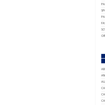
PA
SP
PA
FA
SC
OR
AB
AN
AU
CA
CA
CA