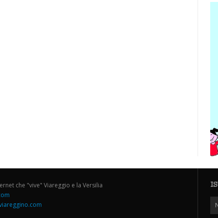
I
ternet che "vive" Viareggio e la Versilia
.com
iareggino.com