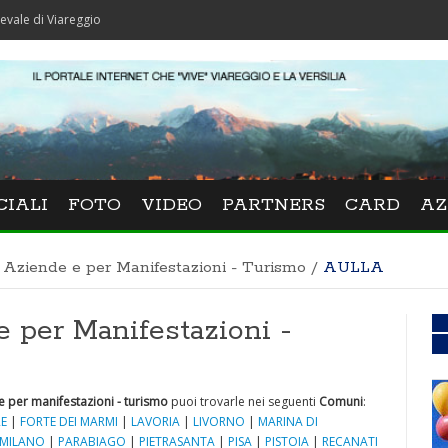
iareggio
CIALI
FOTO
VIDEO
PARTNERS
CARD
AZ
r Aziende e per Manifestazioni - Turismo
/
AULLA
e per Manifestazioni -
e per manifestazioni - turismo
puoi trovarle nei seguenti
Comuni
:
E
|
FORTE DEI MARMI
|
LAVORIA
|
LIVORNO
|
MARINA DI
MILANO
|
PARABIAGO
|
PIETRASANTA
|
PISA
|
PISTOIA
|
RECANATI