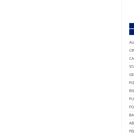
AL
CI
CA
ST
GE
PI
RI
PU
FO
BA
AB
PE