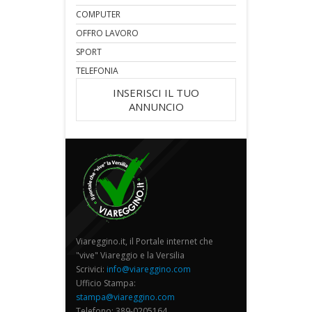
COMPUTER
OFFRO LAVORO
SPORT
TELEFONIA
INSERISCI IL TUO
ANNUNCIO
Viareggino.it, il Portale internet che
"vive" Viareggio e la Versilia
Scrivici:
info@viareggino.com
Ufficio Stampa:
stampa@viareggino.com
Telefono: 389-0205164