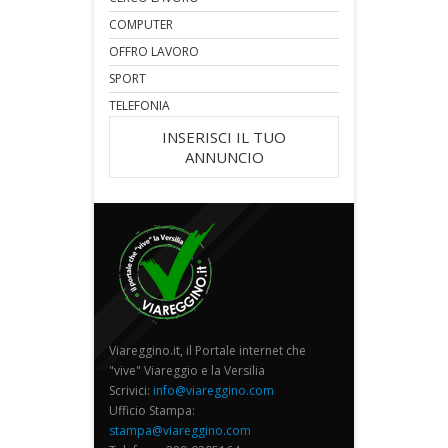
COMPUTER
OFFRO LAVORO
SPORT
TELEFONIA
INSERISCI IL TUO
ANNUNCIO
Viareggino.it, il Portale internet che
"vive" Viareggio e la Versilia
Scrivici:
info@viareggino.com
Ufficio Stampa:
stampa@viareggino.com