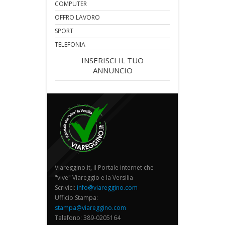
COMPUTER
OFFRO LAVORO
SPORT
TELEFONIA
INSERISCI IL TUO
ANNUNCIO
Viareggino.it, il Portale internet che
"vive" Viareggio e la Versilia
Scrivici:
info@viareggino.com
Ufficio Stampa:
stampa@viareggino.com
Telefono: 389-0205164