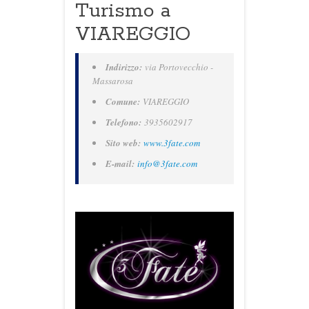
Turismo a
VIAREGGIO
Indirizzo:
via Portovecchio -
Massarosa
Comune:
VIAREGGIO
Telefono:
3935602917
Sito web:
www.3fate.com
E-mail:
info@3fate.com