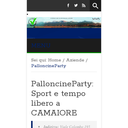
MENU
Sei qui:
Home
/
Aziende
/
PalloncineParty
PalloncineParty:
Sport e tempo
libero a
CAMAIORE
Indirizzo:
Viale Colombo 195