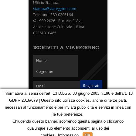
Ufficio Stampa:
stampa@viareggino.com
Telefono: 389-0205164
© 1999-2026 - Proprietà Viva
Associazione Culturale | P.Iva
02361310465
ISCRIVITI A VIAREGGINO
Informativa ai sensi dell'art. 13 D.LGS. 30 giugno 2003 n.196 e dell'art. 13
GDPR 2016/679 | Questo sito utilizza cookies, anche di terze parti,
Homepage
Notizie
Speciali
Eventi
Foto Carnevale
necessari al funzionamento e per inviarti pubblicità e servizi in linea con
Foto Viareggino
Partners
Contatti
le tue preferenze.
Privacy e Cookie Policy
Mappa
Chiudendo questo banner, scorrendo questa pagina o cliccando
qualunque suo elemento acconsenti all'uso dei
123104050
cookies.
Informazioni
OK