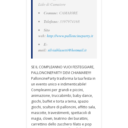
Lido di Camaiore
Comune:
CAMAIORE
Telefono:
3397974168
Sito
web:
http://www.palloncineparty.it
E-
mail:
silviablasetti@hotmail.it
SE IL COMPLEANNO VUOI FESTEGGIARE,
PALLONCINEPARTY DEVI CHIAMARE!!!!
PalloncineParty trasforma la tua festa in
un evento unico e indimenticabile!
Compleanni per grandi e piccini,
animazione, truccabimbi, baby dance,
giochi, buffet e torta a tema, spazio
giochi, sculture di palloncini, affitto sala,
mascotte, travestimenti, spettacoli di
magia, clown, teatrino dei burattini,
carrettino dello zucchero filato e pop