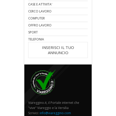
CASE E ATTIVITA'
CERCO LAVORO
COMPUTER
OFFRO LAVORO
SPORT
TELEFONIA
INSERISCI IL TUO
ANNUNCIO
Viareggino.it, il Portale internet che
"vive" Viareggio e la Versilia
Scrivici:
info@viareggino.com