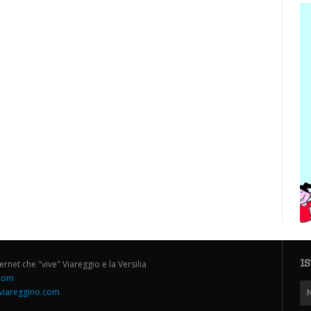
I
ternet che "vive" Viareggio e la Versilia
.com
iareggino.com