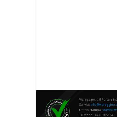
Viareggino.it, il Portale in
Scrivici:
info@viareggino
Ufficio Stampa:
stampa@v
Telefono: 389-0205164