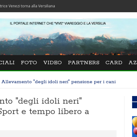
zi torna alla Versiliana
CIALI
FOTO
VIDEO
PARTNERS
CARD
AZ
 Allevamento "degli idoli neri" pensione per i cani
o "degli idoli neri"
Sport e tempo libero a