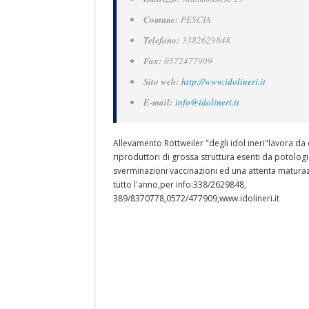
Comune:
PESCIA
Telefono:
3382629848
Fax:
0572477909
Sito web:
http://www.idolineri.it
E-mail:
info@idolineri.it
Allevamento Rottweiler "degli idol ineri"lavora da
riproduttori di grossa struttura esenti da potologie
sverminazioni vaccinazioni ed una attenta maturazi
tutto l'anno,per info:338/2629848,
389/8370778,0572/477909,www.idolineri.it