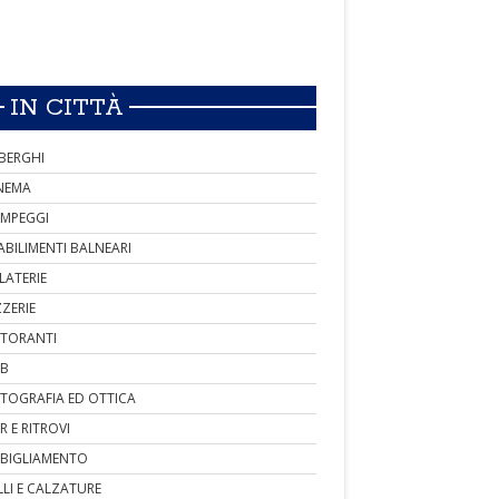
IN CITTÀ
BERGHI
NEMA
MPEGGI
ABILIMENTI BALNEARI
LATERIE
ZZERIE
STORANTI
B
TOGRAFIA ED OTTICA
R E RITROVI
BIGLIAMENTO
LLI E CALZATURE