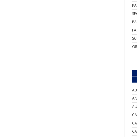
PA
SP
PA
FA
SC
OR
AB
AN
AU
CA
CA
CA