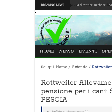
Festival La Versiliana - La direttrice lucchese Beatrice Vene
BREAKING NEWS
HOME
NEWS
EVENTI
SPE
Sei qui:
Home
/
Aziende
/
Rottweiler
Rottweiler Allevament
pensione per i cani: 
PESCIA
Indirizzo:
Mammianese 29