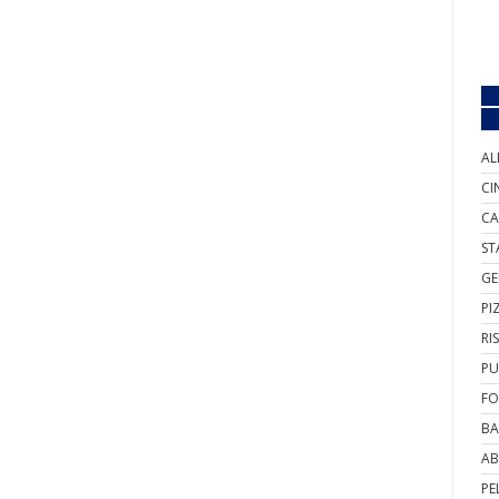
AL
CI
CA
ST
GE
PI
RI
PU
FO
BA
AB
PE