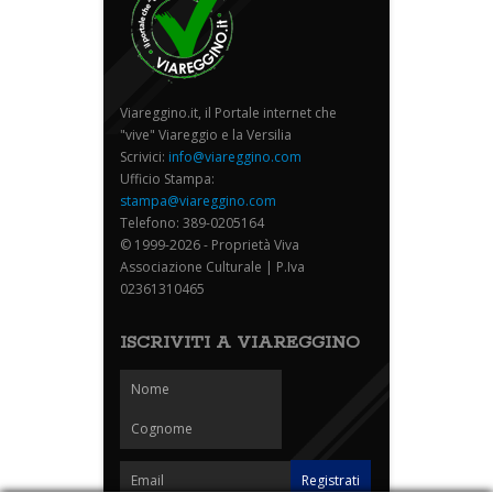
Viareggino.it, il Portale internet che
"vive" Viareggio e la Versilia
Scrivici:
info@viareggino.com
Ufficio Stampa:
stampa@viareggino.com
Telefono: 389-0205164
© 1999-2026 - Proprietà Viva
Associazione Culturale | P.Iva
02361310465
ISCRIVITI A VIAREGGINO