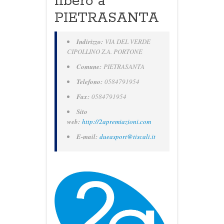
libero a
PIETRASANTA
Indirizzo:
VIA DEL VERDE
CIPOLLINO Z.A. PORTONE
Comune:
PIETRASANTA
Telefono:
0584791954
Fax:
0584791954
Sito
web:
http://2apremiazioni.com
E-mail:
dueasport@tiscali.it