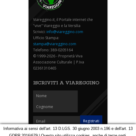
Viareggino.it, il Portale internet che
"vive" Viareggio e la Versilia
Scrivici:
info@viareggino.com
Ufficio Stampa:
stampa@viareggino.com
Telefono: 389-0205164
© 1999-2026 - Proprietà Viva
Associazione Culturale | P.Iva
02361310465
ISCRIVITI A VIAREGGINO
Informativa ai sensi dell'art. 13 D.LGS. 30 giugno 2003 n.196 e dell'art. 13
GDPR 2016/679 | Questo sito utilizza cookies, anche di terze parti,