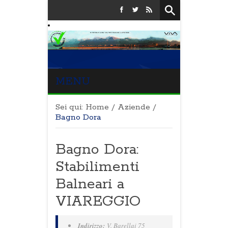
MENU
Sei qui:
Home
/
Aziende
/
Bagno Dora
Bagno Dora:
Stabilimenti
Balneari a
VIAREGGIO
Indirizzo:
V. Barellai 75