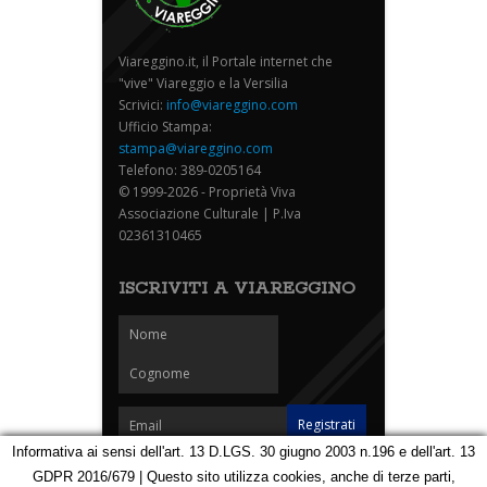
Viareggino.it, il Portale internet che
"vive" Viareggio e la Versilia
Scrivici:
info@viareggino.com
Ufficio Stampa:
stampa@viareggino.com
Telefono: 389-0205164
© 1999-2026 - Proprietà Viva
Associazione Culturale | P.Iva
02361310465
ISCRIVITI A VIAREGGINO
Informativa ai sensi dell'art. 13 D.LGS. 30 giugno 2003 n.196 e dell'art. 13
GDPR 2016/679 | Questo sito utilizza cookies, anche di terze parti,