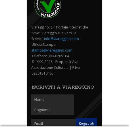
Viareggino.it, il Portale internet che
"vive" Viareggio e la Versilia
Scrivici:
info@viareggino.com
Ufficio Stampa:
stampa@viareggino.com
Telefono: 389-0205164
© 1999-2026 - Proprietà Viva
Associazione Culturale | P.Iva
02361310465
ISCRIVITI A VIAREGGINO