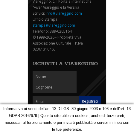
Viareggino.it, il Portale internet che
"vive" Viareggio e la Versilia
Scrivici:
info@viareggino.com
Ufficio Stampa:
stampa@viareggino.com
Telefono: 389-0205164
© 1999-2026 - Proprietà Viva
Associazione Culturale | P.Iva
02361310465
ISCRIVITI A VIAREGGINO
Informativa ai sensi dell'art. 13 D.LGS. 30 giugno 2003 n.196 e dell'art. 13
GDPR 2016/679 | Questo sito utilizza cookies, anche di terze parti,
Homepage
Notizie
Speciali
Eventi
Foto Carnevale
necessari al funzionamento e per inviarti pubblicità e servizi in linea con
Foto Viareggino
Partners
Contatti
le tue preferenze.
Privacy e Cookie Policy
Mappa