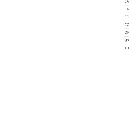
CA
CA
CE
CO
OF
SP
TE