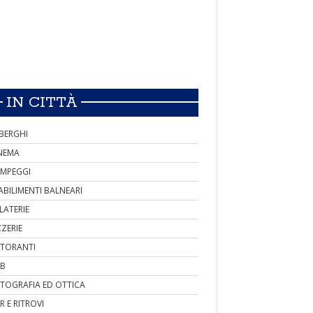
IN CITTÀ
BERGHI
NEMA
MPEGGI
ABILIMENTI BALNEARI
LATERIE
ZZERIE
STORANTI
B
TOGRAFIA ED OTTICA
R E RITROVI