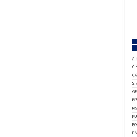
AL
CI
CA
ST
GE
PI
RI
PU
FO
BA