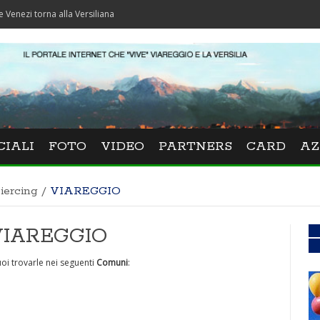
orna alla Versiliana
CIALI
FOTO
VIDEO
PARTNERS
CARD
AZ
iercing
/
VIAREGGIO
a VIAREGGIO
oi trovarle nei seguenti
Comuni
: