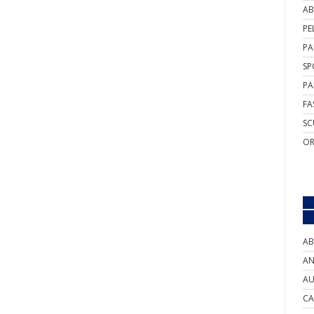
AB
PE
PA
SP
PA
FA
SC
OR
AB
AN
AU
CA