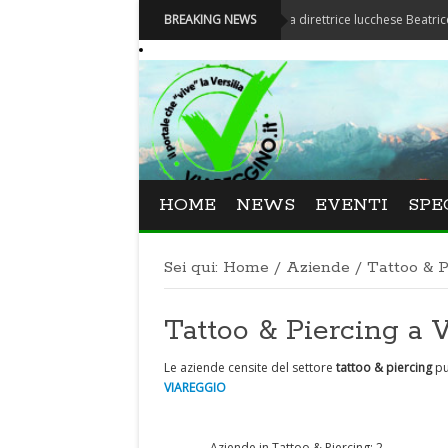
Festival La Versiliana - La direttrice lucchese Beatrice Venezi t
BREAKING NEWS
HOME
NEWS
EVENTI
SPE
Sei qui:
Home
/
Aziende
/
Tattoo & P
Tattoo & Piercing 
Le aziende censite del settore
tattoo & piercing
pu
VIAREGGIO
Aziende in Tattoo & Piercing: 2