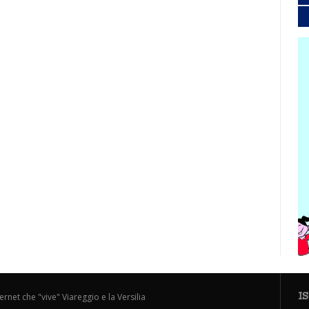
I
ternet che "vive" Viareggio e la Versilia