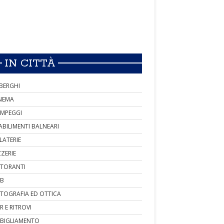
IN CITTÀ
BERGHI
NEMA
MPEGGI
ABILIMENTI BALNEARI
LATERIE
ZZERIE
STORANTI
B
TOGRAFIA ED OTTICA
R E RITROVI
BIGLIAMENTO