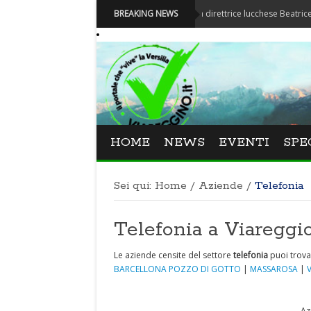
Festival La Versiliana - La direttrice lucchese Beatrice Venezi to
BREAKING NEWS
HOME
NEWS
EVENTI
SPE
Sei qui:
Home
/
Aziende
/
Telefonia
Telefonia a Viareggio
Le aziende censite del settore
telefonia
puoi trova
BARCELLONA POZZO DI GOTTO
|
MASSAROSA
|
Az