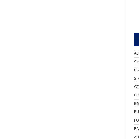
AL
CI
CA
ST
GE
PI
RI
PU
FO
BA
AB