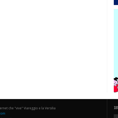
I
ternet che "vive" Viareggio e la Versilia
.com