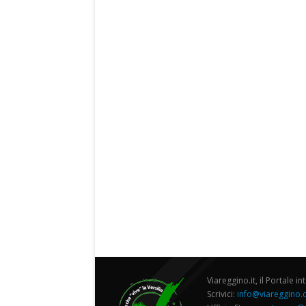
Viareggino.it, il Portale in
Scrivici:
info@viareggino