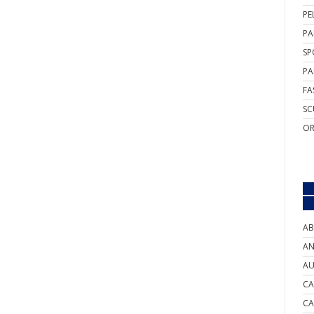
PE
PA
SP
PA
FA
SC
OR
AB
AN
AU
CA
CA