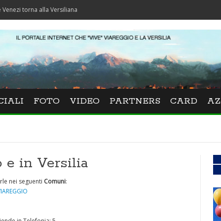
rna alla Versiliana
CIALI
FOTO
VIDEO
PARTNERS
CARD
AZ
 e in Versilia
rle nei seguenti
Comuni
:
VIAREGGIO
iende in Telefonia: 5