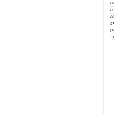
CA
CE
CO
OF
SP
TE