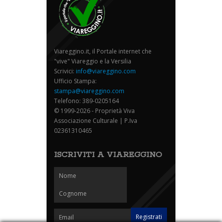
Viareggino.it, il Portale internet che
"vive" Viareggio e la Versilia
Scrivici:
info@viareggino.com
Ufficio Stampa:
stampa@viareggino.com
Telefono: 389-0205164
© 1999-2026 - Proprietà Viva
Associazione Culturale | P.Iva
02361310465
ISCRIVITI A VIAREGGINO