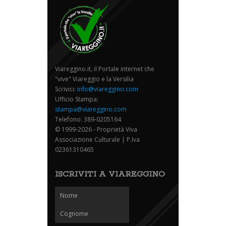
Viareggino.it, il Portale internet che
"vive" Viareggio e la Versilia
Scrivici:
info@viareggino.com
Ufficio Stampa:
stampa@viareggino.com
Telefono: 389-0205164
© 1999-2026 - Proprietà Viva
Associazione Culturale | P.Iva
02361310465
ISCRIVITI A VIAREGGINO