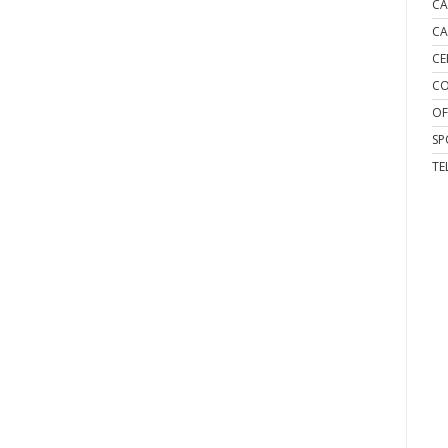
CA
CA
CE
CO
OF
SP
TE