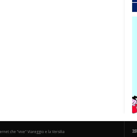
I
ternet che "vive" Viareggio e la Versilia