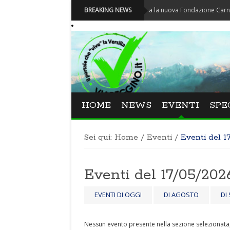
Carnevale - Nominata la nuova Fondazione Carnevale di V
BREAKING NEWS
HOME
NEWS
EVENTI
SPE
Sei qui:
Home
/
Eventi
/
Eventi del 1
Eventi del 17/05/2026
EVENTI DI OGGI
DI AGOSTO
DI
Nessun evento presente nella sezione selezionata, 