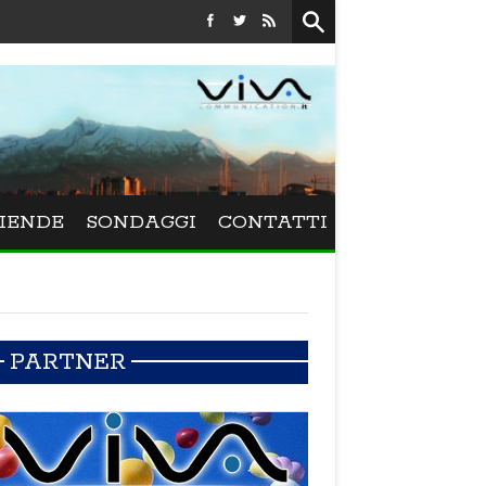
Festival La Versiliana - La direttrice lucchese Beatrice Venez
IENDE
SONDAGGI
CONTATTI
PARTNER