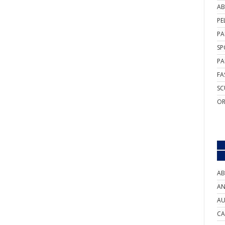
AB
PE
PA
SP
PA
FA
SC
OR
AB
AN
AU
CA