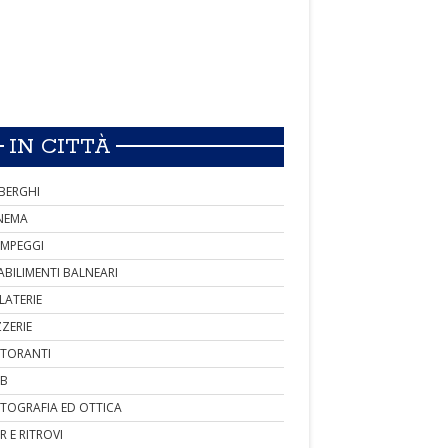
IN CITTÀ
BERGHI
NEMA
MPEGGI
ABILIMENTI BALNEARI
LATERIE
ZZERIE
STORANTI
B
TOGRAFIA ED OTTICA
R E RITROVI