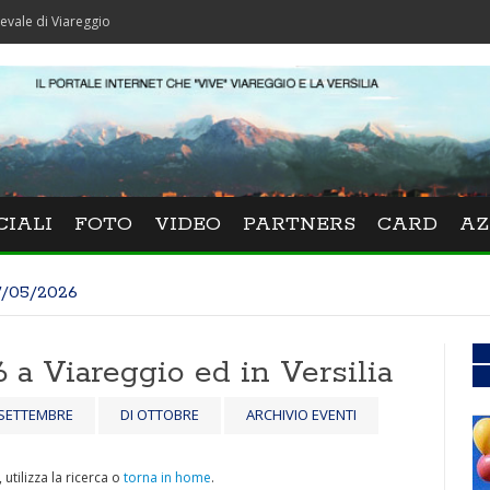
iareggio
CIALI
FOTO
VIDEO
PARTNERS
CARD
AZ
7/05/2026
 a Viareggio ed in Versilia
 SETTEMBRE
DI OTTOBRE
ARCHIVIO EVENTI
utilizza la ricerca o
torna in home
.