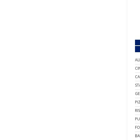
AL
CI
CA
ST
GE
PI
RI
PU
FO
BA