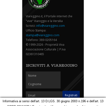
Viareggino.it, il Portale internet che
"vive" Viareggio e la Versilia
Scrivici:
info@viareggino.com
Ufficio Stampa:
stampa@viareggino.com
Telefono: 389-0205164
© 1999-2026 - Proprietà Viva
Associazione Culturale | P.Iva
02361310465
ISCRIVITI A VIAREGGINO
Informativa ai sensi dell'art. 13 D.LGS. 30 giugno 2003 n.196 e dell'art. 13