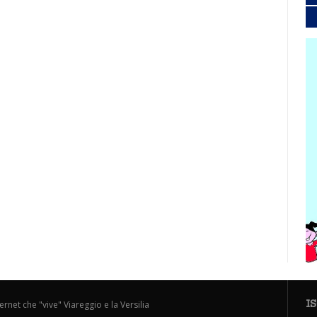
I
ternet che "vive" Viareggio e la Versilia