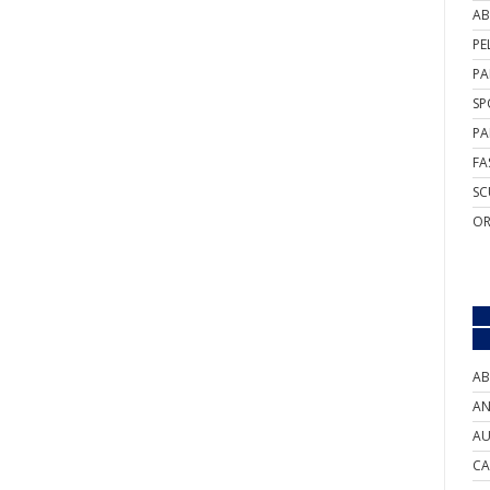
AB
PE
PA
SP
PA
FA
SC
OR
AB
AN
AU
CA