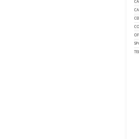
CA
CA
CE
CO
OF
SP
TE