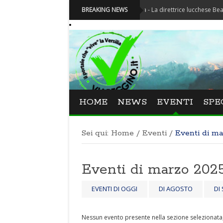
Festival La Versiliana - La direttrice lucchese Beatrice Vene
BREAKING NEWS
HOME
NEWS
EVENTI
SPE
Sei qui:
Home
/
Eventi
/
Eventi di m
Eventi di marzo 2025
EVENTI DI OGGI
DI AGOSTO
DI
Nessun evento presente nella sezione selezionata, 