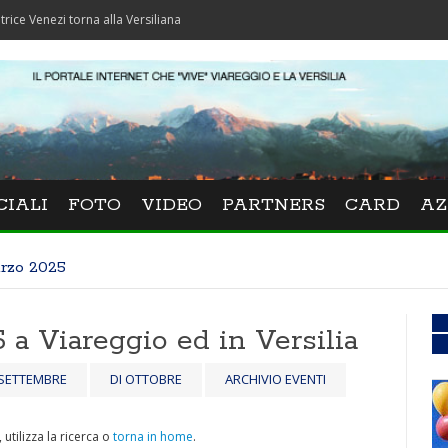
zi torna alla Versiliana
CIALI
FOTO
VIDEO
PARTNERS
CARD
AZ
arzo 2025
 a Viareggio ed in Versilia
 SETTEMBRE
DI OTTOBRE
ARCHIVIO EVENTI
utilizza la ricerca o
torna in home
.