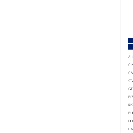
AL
CI
CA
ST
GE
PI
RI
PU
FO
BA