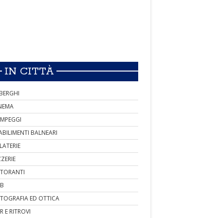
IN CITTÀ
BERGHI
NEMA
MPEGGI
ABILIMENTI BALNEARI
LATERIE
ZZERIE
STORANTI
B
TOGRAFIA ED OTTICA
R E RITROVI