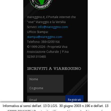
Viareggino.it, il Portale internet che
"vive" Viareggio e la Versilia
Scrivici:
info@viareggino.com
Ufficio Stampa:
stampa@viareggino.com
Telefono: 389-0205164
© 1999-2026 - Proprietà Viva
Associazione Culturale | P.Iva
02361310465
ISCRIVITI A VIAREGGINO
Informativa ai sensi dell'art. 13 D.LGS. 30 giugno 2003 n.196 e dell'art. 13