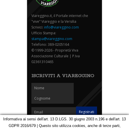
Viareggino.it, il Portale internet che
"vive" Viareggio e la Versilia
Scrivici:
info@viareggino.com
Ufficio Stampa:
stampa@viareggino.com
Telefono: 389-0205164
© 1999-2026 - Proprietà Viva
Associazione Culturale | P.Iva
02361310465
ISCRIVITI A VIAREGGINO
Informativa ai sensi dell'art. 13 D.LGS. 30 giugno 2003 n.196 e dell'art. 13
GDPR 2016/679 | Questo sito utilizza cookies, anche di terze parti,