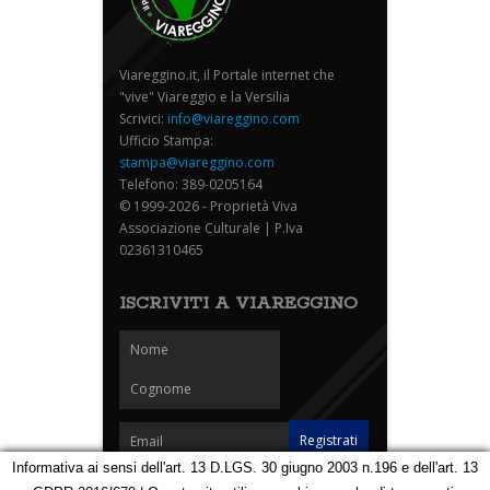
Viareggino.it, il Portale internet che
"vive" Viareggio e la Versilia
Scrivici:
info@viareggino.com
Ufficio Stampa:
stampa@viareggino.com
Telefono: 389-0205164
© 1999-2026 - Proprietà Viva
Associazione Culturale | P.Iva
02361310465
ISCRIVITI A VIAREGGINO
Informativa ai sensi dell'art. 13 D.LGS. 30 giugno 2003 n.196 e dell'art. 13