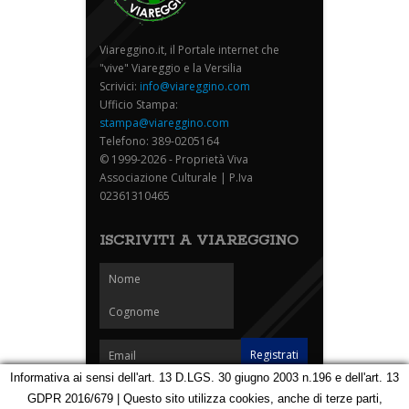
Viareggino.it, il Portale internet che
"vive" Viareggio e la Versilia
Scrivici:
info@viareggino.com
Ufficio Stampa:
stampa@viareggino.com
Telefono: 389-0205164
© 1999-2026 - Proprietà Viva
Associazione Culturale | P.Iva
02361310465
ISCRIVITI A VIAREGGINO
Informativa ai sensi dell'art. 13 D.LGS. 30 giugno 2003 n.196 e dell'art. 13
GDPR 2016/679 | Questo sito utilizza cookies, anche di terze parti,