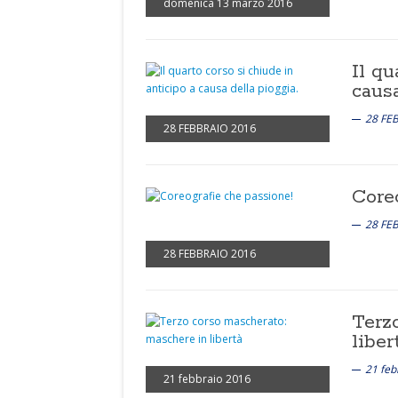
domenica 13 marzo 2016
Il qu
causa
28 FE
28 FEBBRAIO 2016
Core
28 FE
28 FEBBRAIO 2016
Terz
liber
21 feb
21 febbraio 2016