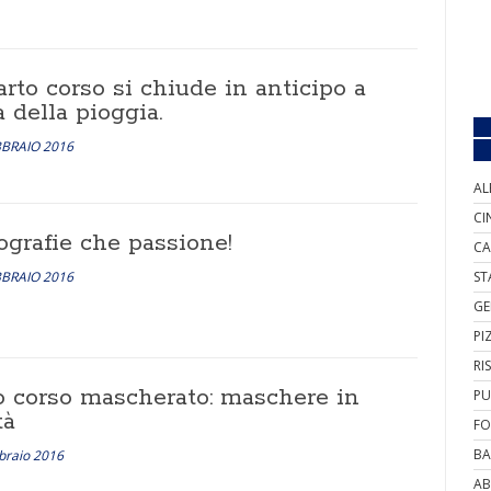
arto corso si chiude in anticipo a
 della pioggia.
BBRAIO 2016
AL
CI
ografie che passione!
CA
BBRAIO 2016
ST
GE
PI
RI
o corso mascherato: maschere in
PU
tà
FO
BA
braio 2016
AB