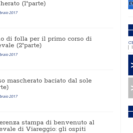
erato (1°parte)
braio 2017
 di folla per il primo corso di
C
vale (2°parte)
braio 2017
so mascherato baciato dal sole
rte)
braio 2017
erenza stampa di benvenuto al
vale di Viareggio: gli ospiti