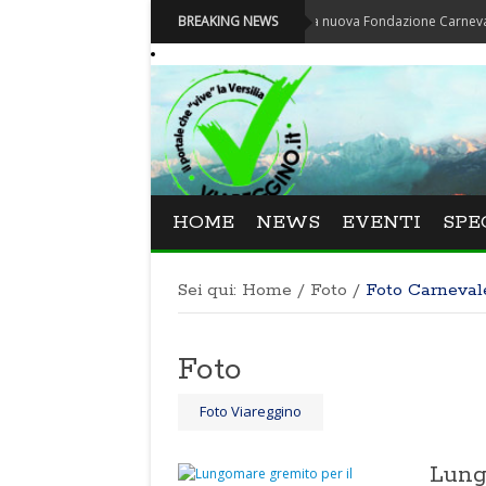
Carnevale - Nominata la nuova Fondazione Carnevale di Viareg
BREAKING NEWS
HOME
NEWS
EVENTI
SPE
Sei qui:
Home
/
Foto
/
Foto Carneval
Foto
Foto Viareggino
Lung