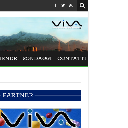
Festival La Versiliana - La direttrice lucchese Beatrice Venezi torn
IENDE
SONDAGGI
CONTATTI
PARTNER