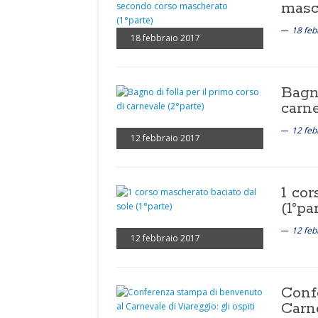
masch
18 feb
18 febbraio 2017
Bagno
carne
12 feb
12 febbraio 2017
1 cor
(1°pa
12 feb
12 febbraio 2017
Conf
Carne