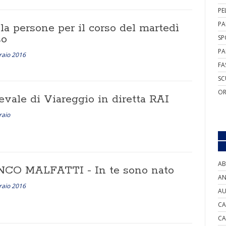
PE
PA
la persone per il corso del martedì
so
SP
PA
raio 2016
FA
SC
OR
evale di Viareggio in diretta RAI
raio
AB
CO MALFATTI - In te sono nato
AN
raio 2016
AU
CA
CA