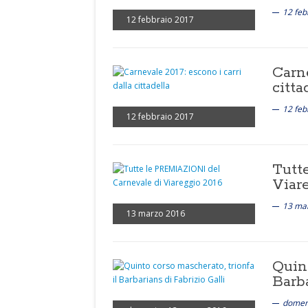
12 feb
12 febbraio 2017
Carne
citta
12 feb
12 febbraio 2017
Tutt
Viar
13 ma
13 marzo 2016
Quint
Barba
domen