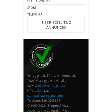
OFFRO LAVORO
SPORT
TELEFONIA
INSERISCI IL TUO
ANNUNCIO
Viareggino.it, il Portale internet che
"vive" Viareggio e la Versilia
Scrivici:
info@viareggino.com
Ufficio Stampa:
stampa@viareggino.com
Telefono: 389-0205164
© 1999-2026 - Proprietà Viva
Associazione Culturale | P.Iva