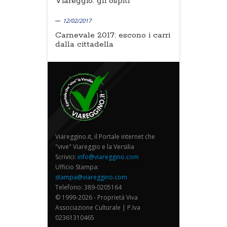
Viareggio: gli ospiti
12/02/2017
Carnevale 2017: escono i carri
dalla cittadella
Viareggino.it, il Portale internet che
"vive" Viareggio e la Versilia
Scrivici:
info@viareggino.com
Ufficio Stampa:
stampa@viareggino.com
Telefono: 389-0205164
© 1999-2026 - Proprietà Viva
Associazione Culturale | P.Iva
02361310465