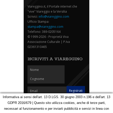
Viareggino.it, il Portale internet che
"vive" Viareggio e la Versilia
Scrivici:
info@viareggino.com
Ufficio Stampa:
stampa@viareggino.com
Telefono: 389-0205164
© 1999-2026 - Proprietà Viva
Associazione Culturale | P.Iva
02361310465
ISCRIVITI A VIAREGGINO
Informativa ai sensi dell'art. 13 D.LGS. 30 giugno 2003 n.196 e dell'art. 13
GDPR 2016/679 | Questo sito utilizza cookies, anche di terze parti,
Homepage
Notizie
Speciali
Eventi
Foto Carnevale
necessari al funzionamento e per inviarti pubblicità e servizi in linea con
Foto Viareggino
Partners
Contatti