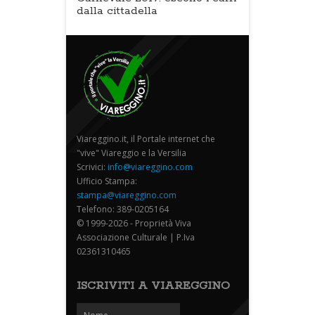
dalla cittadella
Viareggino.it, il Portale internet che
"vive" Viareggio e la Versilia
Scrivici:
info@viareggino.com
Ufficio Stampa:
stampa@viareggino.com
Telefono: 389-0205164
© 1999-2026 - Proprietà Viva
Associazione Culturale | P.Iva
02361310465
ISCRIVITI A VIAREGGINO