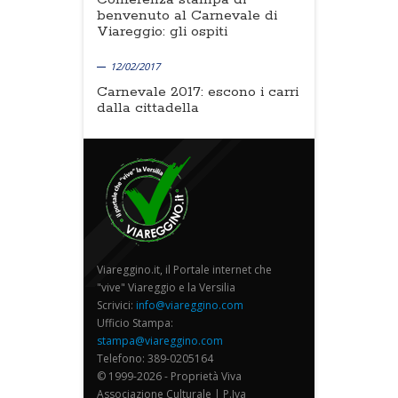
benvenuto al Carnevale di
Viareggio: gli ospiti
12/02/2017
Carnevale 2017: escono i carri
dalla cittadella
Viareggino.it, il Portale internet che
"vive" Viareggio e la Versilia
Scrivici:
info@viareggino.com
Ufficio Stampa:
stampa@viareggino.com
Telefono: 389-0205164
© 1999-2026 - Proprietà Viva
Associazione Culturale | P.Iva