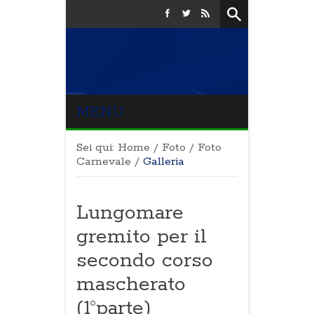
MENU
Sei qui:
Home
/
Foto
/
Foto
Carnevale
/
Galleria
Lungomare
gremito per il
secondo corso
mascherato
(1°parte)