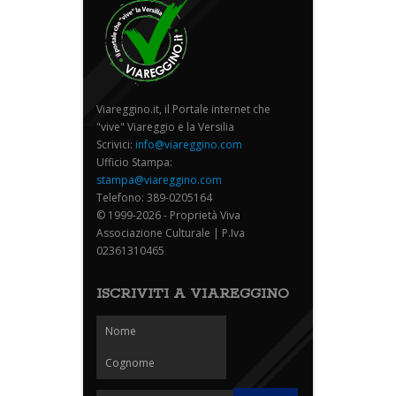
Viareggino.it, il Portale internet che
"vive" Viareggio e la Versilia
Scrivici:
info@viareggino.com
Ufficio Stampa:
stampa@viareggino.com
Telefono: 389-0205164
© 1999-2026 - Proprietà Viva
Associazione Culturale | P.Iva
02361310465
ISCRIVITI A VIAREGGINO