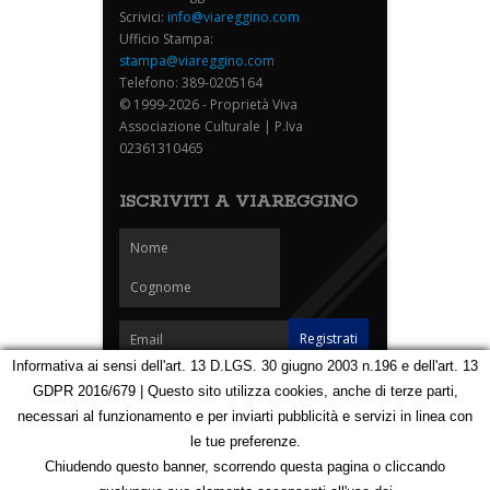
Scrivici:
info@viareggino.com
Ufficio Stampa:
stampa@viareggino.com
Telefono: 389-0205164
© 1999-2026 - Proprietà Viva
Associazione Culturale | P.Iva
02361310465
ISCRIVITI A VIAREGGINO
Informativa ai sensi dell'art. 13 D.LGS. 30 giugno 2003 n.196 e dell'art. 13
GDPR 2016/679 | Questo sito utilizza cookies, anche di terze parti,
Homepage
Notizie
Speciali
Eventi
Foto Carnevale
necessari al funzionamento e per inviarti pubblicità e servizi in linea con
Foto Viareggino
Partners
Contatti
le tue preferenze.
Privacy e Cookie Policy
Mappa
Chiudendo questo banner, scorrendo questa pagina o cliccando