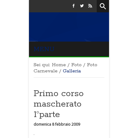
MENU
Sei qui:
Home
/
Foto
/
Foto
Carnevale
/
Galleria
Primo corso
mascherato
1°parte
domenica 8 febbraio 2009
.