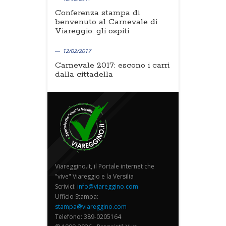
Conferenza stampa di
benvenuto al Carnevale di
Viareggio: gli ospiti
12/02/2017
Carnevale 2017: escono i carri
dalla cittadella
Viareggino.it, il Portale internet che
"vive" Viareggio e la Versilia
Scrivici:
info@viareggino.com
Ufficio Stampa:
stampa@viareggino.com
Telefono: 389-0205164