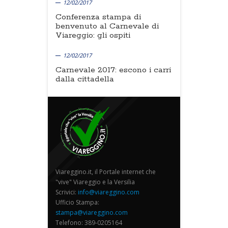
12/02/2017
Conferenza stampa di
benvenuto al Carnevale di
Viareggio: gli ospiti
12/02/2017
Carnevale 2017: escono i carri
dalla cittadella
Viareggino.it, il Portale internet che
"vive" Viareggio e la Versilia
Scrivici:
info@viareggino.com
Ufficio Stampa:
stampa@viareggino.com
Telefono: 389-0205164