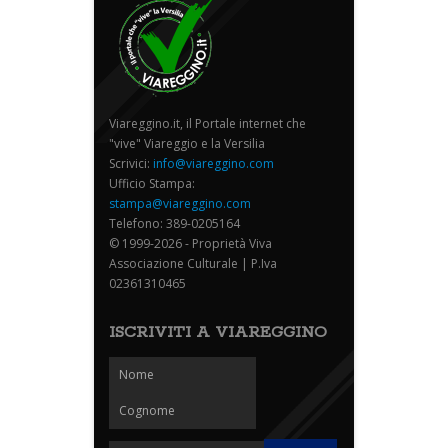
Viareggino.it, il Portale internet che
"vive" Viareggio e la Versilia
Scrivici:
info@viareggino.com
Ufficio Stampa:
stampa@viareggino.com
Telefono: 389-0205164
© 1999-2026 - Proprietà Viva
Associazione Culturale | P.Iva
02361310465
ISCRIVITI A VIAREGGINO