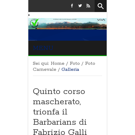
MENU
Sei qui:
Home
/
Foto
/
Foto
Carnevale
/
Galleria
Quinto corso
mascherato,
trionfa il
Barbarians di
Fabrizio Galli