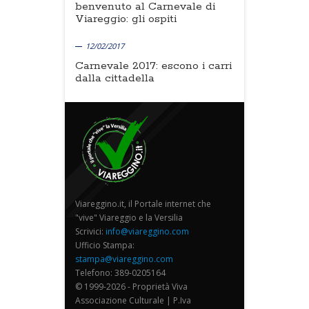
benvenuto al Carnevale di
Viareggio: gli ospiti
12/02/2017
Carnevale 2017: escono i carri
dalla cittadella
Viareggino.it, il Portale internet che
"vive" Viareggio e la Versilia
Scrivici:
info@viareggino.com
Ufficio Stampa:
stampa@viareggino.com
Telefono: 389-0205164
© 1999-2026 - Proprietà Viva
Associazione Culturale | P.Iva