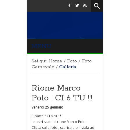
MENU
Sei qui:
Home
/
Foto
/
Foto
Carnevale
/
Galleria
Rione Marco
Polo : CI 6 TU !!!
venerdi 25 gennaio
Riparte " Ci 6 tu " !
I nostri scatti al rione Marco Polo.
Clicca sulla foto , scaricala o inviala ad