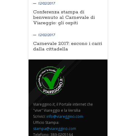
12/02/2017
Conferenza stampa di
benvenuto al Carnevale di
Viareggio: gli ospiti
12/02/2017
Carnevale 2017: escono i carri
dalla cittadella
Viareggino.it, il Portale internet che
"vive" Viareggio e la Versilia
Scrivici:
info@viareggino.com
Ufficio Stampa:
stampa@viareggino.com
Telefono: 389-0205164