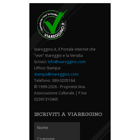
Viareggino.it, il Portale internet che
"vive" Viareggio e la Versilia
Scrivici:
info@viareggino.com
Ufficio Stampa:
stampa@viareggino.com
Telefono: 389-0205164
© 1999-2026 - Proprietà Viva
Associazione Culturale | P.Iva
02361310465
ISCRIVITI A VIAREGGINO