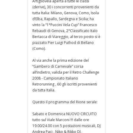
Artigliovela aperta a tutte le classi
(derive), 30 i concorrenti provenienti da
tutta Italia: Milano, Genova, Como, Isola
d’Elba, Rapallo, Sardegna e Sicilia; ha
vinto la “1°Puccini Vela Cup” Francesco
Rebaudi di Genova, 2°Classificato Italo
Bertacca di Viareggio, al terzo posto si è
piazzato Pier Luigi Puthod di Bellano
(Como).
Al via anche la prima edizione del
“Gambero di Carnevale” corsa
all’indietro, valida per il Retro Challenge
2008 - Campionato Italiano
Retrorunning , 60 gli iscritti provenienti
da tutta Italia.
Questo il programma del Rione serale:
Sabato e Domenica NUOVO CIRCUITO
tutto sul Viale Marconi !!! dalle ore
19.00/24.00 con 5 postazioni musicali, DJ
Andrea Paci , Niko & Rikko DJ,