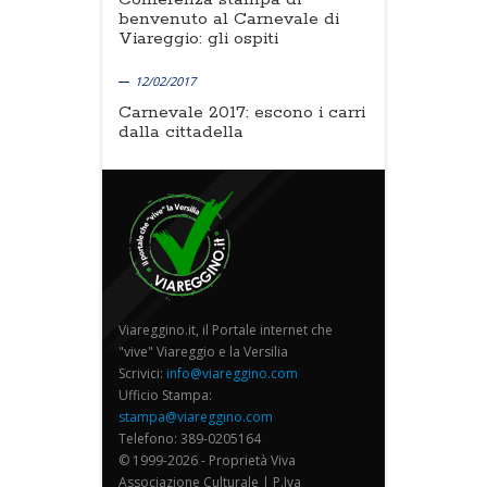
benvenuto al Carnevale di
Viareggio: gli ospiti
12/02/2017
Carnevale 2017: escono i carri
dalla cittadella
Viareggino.it, il Portale internet che
"vive" Viareggio e la Versilia
Scrivici:
info@viareggino.com
Ufficio Stampa:
stampa@viareggino.com
Telefono: 389-0205164
© 1999-2026 - Proprietà Viva
Associazione Culturale | P.Iva