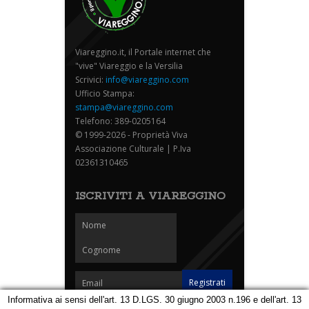
Viareggino.it, il Portale internet che
"vive" Viareggio e la Versilia
Scrivici:
info@viareggino.com
Ufficio Stampa:
stampa@viareggino.com
Telefono: 389-0205164
© 1999-2026 - Proprietà Viva
Associazione Culturale | P.Iva
02361310465
ISCRIVITI A VIAREGGINO
Informativa ai sensi dell'art. 13 D.LGS. 30 giugno 2003 n.196 e dell'art. 13