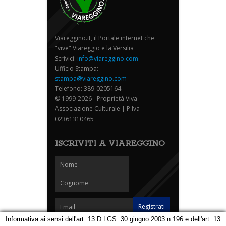
Viareggino.it, il Portale internet che
"vive" Viareggio e la Versilia
Scrivici:
info@viareggino.com
Ufficio Stampa:
stampa@viareggino.com
Telefono: 389-0205164
© 1999-2026 - Proprietà Viva
Associazione Culturale | P.Iva
02361310465
ISCRIVITI A VIAREGGINO
Informativa ai sensi dell'art. 13 D.LGS. 30 giugno 2003 n.196 e dell'art. 13