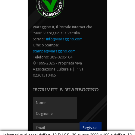
Viareggino.it, il Portale internet che
"vive" Viareggio e la Versilia
Scrivici:
info@viareggino.com
Ufficio Stampa:
stampa@viareggino.com
Telefono: 389-0205164
© 1999-2026 - Proprietà Viva
Associazione Culturale | P.Iva
02361310465
ISCRIVITI A VIAREGGINO