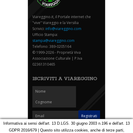
Viareggino.it, il Portale internet che
"vive" Viareggio e la Versilia
Scrivici:
info@viareggino.com
Ufficio Stampa:
stampa@viareggino.com
Telefono: 389-0205164
© 1999-2026 - Proprietà Viva
Associazione Culturale | P.Iva
02361310465
ISCRIVITI A VIAREGGINO
Informativa ai sensi dell'art. 13 D.LGS. 30 giugno 2003 n.196 e dell'art. 13
GDPR 2016/679 | Questo sito utilizza cookies, anche di terze parti,