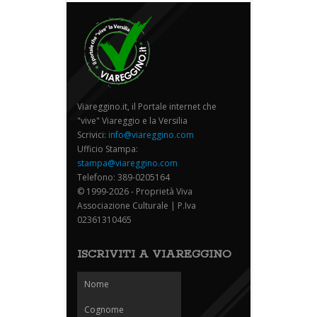
Viareggino.it, il Portale internet che
"vive" Viareggio e la Versilia
Scrivici:
info@viareggino.com
Ufficio Stampa:
stampa@viareggino.com
Telefono: 389-0205164
© 1999-2026 - Proprietà Viva
Associazione Culturale | P.Iva
02361310465
ISCRIVITI A VIAREGGINO