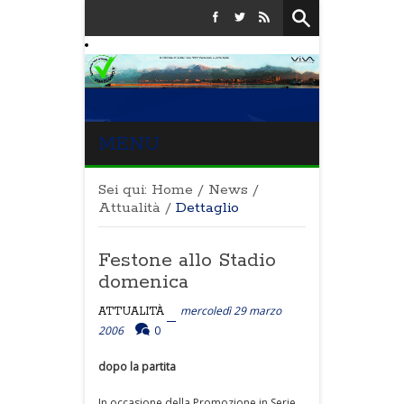
MENU
Sei qui:
Home
/
News
/
Attualità
/
Dettaglio
Festone allo Stadio
domenica
mercoledì 29 marzo
ATTUALITÀ
2006
0
dopo la partita
In occasione della Promozione in Serie