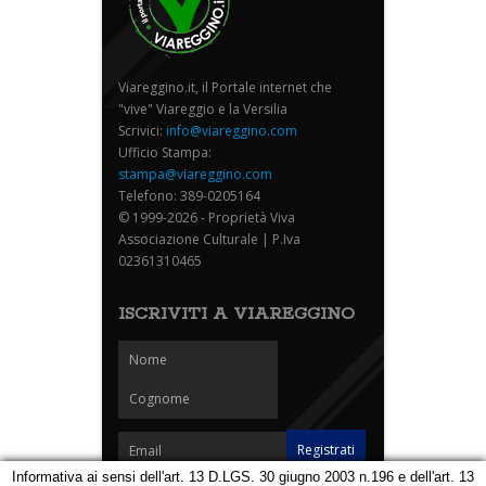
Viareggino.it, il Portale internet che
"vive" Viareggio e la Versilia
Scrivici:
info@viareggino.com
Ufficio Stampa:
stampa@viareggino.com
Telefono: 389-0205164
© 1999-2026 - Proprietà Viva
Associazione Culturale | P.Iva
02361310465
ISCRIVITI A VIAREGGINO
Informativa ai sensi dell'art. 13 D.LGS. 30 giugno 2003 n.196 e dell'art. 13