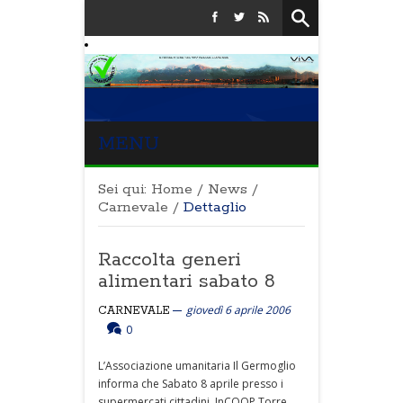
MENU
Sei qui:
Home
/
News
/
Carnevale
/
Dettaglio
Raccolta generi
alimentari sabato 8
giovedì 6 aprile 2006
CARNEVALE
0
L’Associazione umanitaria Il Germoglio
informa che Sabato 8 aprile presso i
supermercati cittadini, InCOOP Torre